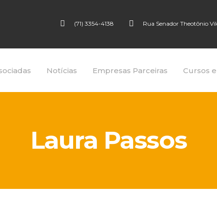
(71) 3354-4138
Rua Senador Theotônio Vilel
sociadas
Notícias
Empresas Parceiras
Cursos e
Laura Passos