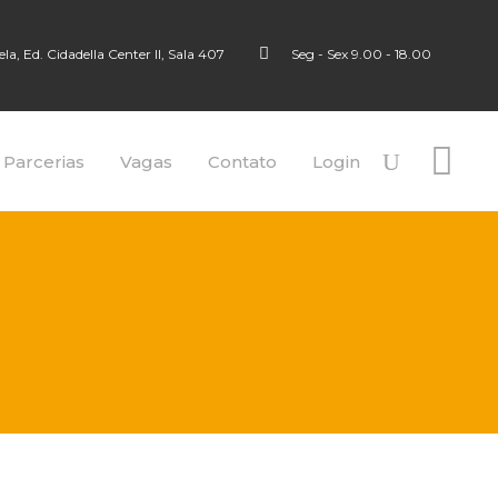
a, Ed. Cidadella Center II, Sala 407
Seg - Sex 9.00 - 18.00
 Parcerias
Vagas
Contato
Login