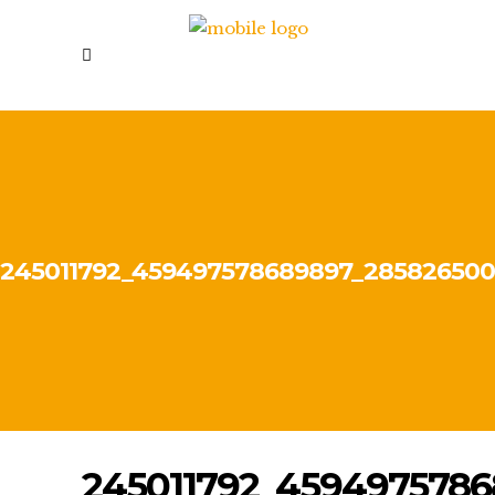
245011792_459497578689897_28582650
245011792_459497578