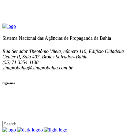
Sistema Nacional das Agências de Propaganda da Bahia
Rua Senador Theotônio Vilela, número 110, Edifício Cidadella
Center II, Sala 407, Brotas Salvador- Bahia
(55) 71 3354 4138
sinaprobahia@sinaprobahia.com.br
Siga-nos
SIGA-NOS
(71) 3354-4138
Rua Senador Theotônio Vilela, Ed. Cidadella Center II, Sala 407
Seg - Sex 9.00 - 18.00