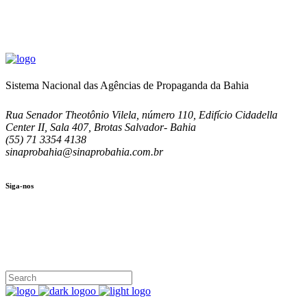
Sistema Nacional das Agências de Propaganda da Bahia
Rua Senador Theotônio Vilela, número 110, Edifício Cidadella
Center II, Sala 407, Brotas Salvador- Bahia
(55) 71 3354 4138
sinaprobahia@sinaprobahia.com.br
Siga-nos
SIGA-NOS
(71) 3354-4138
Rua Senador Theotônio Vilela, Ed. Cidadella Center II, Sala 407
Seg - Sex 9.00 - 18.00