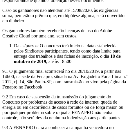
responsabilidade quanto à obtenção desses documentos.
Caso os ganhadores não atendam até 15/08/2020, às exigências
supra, perderão o prêmio que, em hipótese alguma, será convertido
em dinheiro.
Os ganhadores também receberão licenças de uso do Adobe
Creative Cloud por uma ano, sem custos.
Datas/prazos: O concurso terá início na data estabelecida
pelos Sindicatos participantes, tendo como data limite para
entrega dos trabalhos e das fichas de inscrição, o dia
18 de
outubro de 2019
, até às 18h00.
9.1 O julgamento final acontecerá no dia 28/10/2019, a partir das
14h00, na sede da Fenapro, situada na Av. Brigadeiro Faria Lima n.º
2012, cj. 14, São Paulo-SP, com transmissão ao vivo pela página da
Fenapro no Facebook.
9.2 Em caso de suspensão da transmissão do julgamento do
Concurso por problemas de acesso à rede de internet, queda de
energia ou em decorrência de casos fortuitos ou de força maior, ou
por qualquer problema sobre o qual a FENAPRO não tenha
controle, não será devida nenhuma indenização aos participantes.
9.3 A FENAPRO dará a conhecer a campanha vencedora no