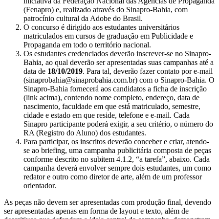
iniciativa da Federação Nacional das Agências de Propaganda
(Fenapro) e, realizado através do Sinapro-Bahia, com
patrocínio cultural da Adobe do Brasil.
O concurso é dirigido aos estudantes universitários
matriculados em cursos de graduação em Publicidade e
Propaganda em todo o território nacional.
Os estudantes credenciados deverão inscrever-se no Sinapro-
Bahia, ao qual deverão ser apresentadas suas campanhas até a
data de
18/10/2019
. Para tal, deverão fazer contato por e-mail
(sinaprobahia@sinaprobahia.com.br) com o Sinapro-Bahia. O
Sinapro-Bahia fornecerá aos candidatos a ficha de inscrição
(link acima), contendo nome completo, endereço, data de
nascimento, faculdade em que está matriculado, semestre,
cidade e estado em que reside, telefone e e-mail. Cada
Sinapro participante poderá exigir, a seu critério, o número do
RA (Registro do Aluno) dos estudantes.
Para participar, os inscritos deverão conceber e criar, atendo-
se ao briefing, uma campanha publicitária composta de peças
conforme descrito no subitem 4.1.2, “a tarefa”, abaixo. Cada
campanha deverá envolver sempre dois estudantes, um como
redator e outro como diretor de arte, além de um professor
orientador.
As peças não devem ser apresentadas com produção final, devendo
ser apresentadas apenas em forma de layout e texto, além de