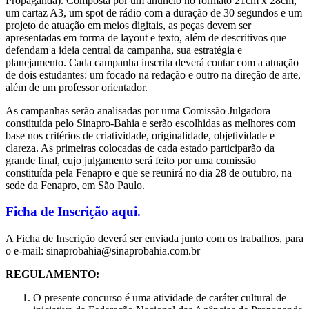
Propaganda). Composta por um anúncio no formato 21cm x 28cm,
um cartaz A3, um spot de rádio com a duração de 30 segundos e um
projeto de atuação em meios digitais, as peças devem ser
apresentadas em forma de layout e texto, além de descritivos que
defendam a ideia central da campanha, sua estratégia e
planejamento. Cada campanha inscrita deverá contar com a atuação
de dois estudantes: um focado na redação e outro na direção de arte,
além de um professor orientador.
As campanhas serão analisadas por uma Comissão Julgadora
constituída pelo Sinapro-Bahia e serão escolhidas as melhores com
base nos critérios de criatividade, originalidade, objetividade e
clareza. As primeiras colocadas de cada estado participarão da
grande final, cujo julgamento será feito por uma comissão
constituída pela Fenapro e que se reunirá no dia 28 de outubro, na
sede da Fenapro, em São Paulo.
Ficha de Inscrição aqui.
A Ficha de Inscrição deverá ser enviada junto com os trabalhos, para
o e-mail: sinaprobahia@sinaprobahia.com.br
REGULAMENTO:
O presente concurso é uma atividade de caráter cultural de