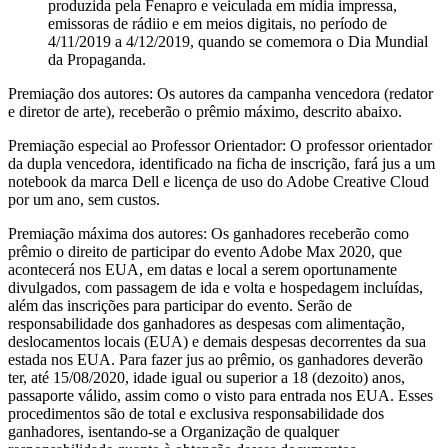
produzida pela Fenapro e veiculada em mídia impressa,
emissoras de rádiio e em meios digitais, no período de
4/11/2019 a 4/12/2019, quando se comemora o Dia Mundial
da Propaganda.
Premiação dos autores: Os autores da campanha vencedora (redator
e diretor de arte), receberão o prêmio máximo, descrito abaixo.
Premiação especial ao Professor Orientador: O professor orientador
da dupla vencedora, identificado na ficha de inscrição, fará jus a um
notebook da marca Dell e licença de uso do Adobe Creative Cloud
por um ano, sem custos.
Premiação máxima dos autores: Os ganhadores receberão como
prêmio o direito de participar do evento Adobe Max 2020, que
acontecerá nos EUA, em datas e local a serem oportunamente
divulgados, com passagem de ida e volta e hospedagem incluídas,
além das inscrições para participar do evento. Serão de
responsabilidade dos ganhadores as despesas com alimentação,
deslocamentos locais (EUA) e demais despesas decorrentes da sua
estada nos EUA. Para fazer jus ao prêmio, os ganhadores deverão
ter, até 15/08/2020, idade igual ou superior a 18 (dezoito) anos,
passaporte válido, assim como o visto para entrada nos EUA. Esses
procedimentos são de total e exclusiva responsabilidade dos
ganhadores, isentando-se a Organização de qualquer