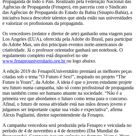
Propaganda de todo o País. Realizado pela Federação Nacional das
Agências de Propaganda (Fenapro), em parceria com o Sindicato
das Agências de Propaganda do Estado da Bahia (Sinapro-Bahia), a
iniciativa busca descobrir talentos que ainda estão nas universidades
e valorizar os profissionais da propaganda.
Os vencedores (redator e diretor de arte) ganharão uma viagem para
Los Angeles (EUA), oferecida pela Adobe do Brasil, para participar
do Adobe Max, um dos principais eventos norte-americanos de
criatividade. Já o professor orientador ganhará um notebook. O
regulamento completo está disponível no site
www.fenaprouniversitario.org.br
ou logo abaixo.
A edição 2019 do FenapróUniversitário premiará as melhores peças
criadas sob o tema “O Futuro é Seu!”, inspirado no projeto “The
Future is Yours”, da Adobe. A ideia é que o jovem estudante projete
seu futuro numa campanha, não só como profissional de propaganda
mas também como ser humano atuante na sociedade. “Não é a
primeira vez que abordamos o futuro como tema para o concurso.
Afinal, o futuro de nossa atividade está nas mãos desses jovens e
julgamos ser importante captar sua visão e expectativa”, afirma
Alexis Pagliarini, diretor superintendente da Fenapro.
A campanha vencedora será produzida pela Fenapro e veiculada no
período de 4 de novembro a 4 de dezembro (Dia Mundial da