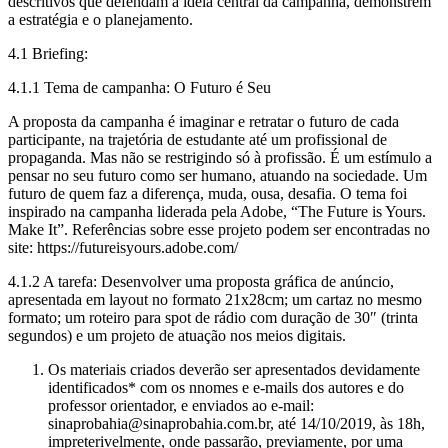
descritivos que defendam a ideia central da campanha, demonstrem
a estratégia e o planejamento.
4.1 Briefing:
4.1.1 Tema de campanha: O Futuro é Seu
A proposta da campanha é imaginar e retratar o futuro de cada
participante, na trajetória de estudante até um profissional de
propaganda. Mas não se restrigindo só à profissão. É um estímulo a
pensar no seu futuro como ser humano, atuando na sociedade. Um
futuro de quem faz a diferença, muda, ousa, desafia. O tema foi
inspirado na campanha liderada pela Adobe, “The Future is Yours.
Make It”. Referências sobre esse projeto podem ser encontradas no
site: https://futureisyours.adobe.com/
4.1.2 A tarefa: Desenvolver uma proposta gráfica de anúncio,
apresentada em layout no formato 21x28cm; um cartaz no mesmo
formato; um roteiro para spot de rádio com duração de 30″ (trinta
segundos) e um projeto de atuação nos meios digitais.
Os materiais criados deverão ser apresentados devidamente
identificados* com os nnomes e e-mails dos autores e do
professor orientador, e enviados ao e-mail:
sinaprobahia@sinaprobahia.com.br, até 14/10/2019, às 18h,
impreterivelmente, onde passarão, previamente, por uma