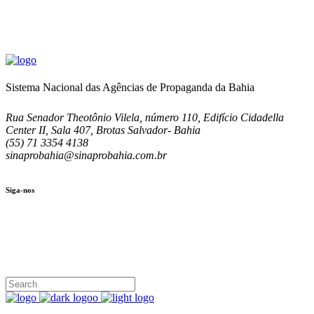
Sistema Nacional das Agências de Propaganda da Bahia
Rua Senador Theotônio Vilela, número 110, Edifício Cidadella
Center II, Sala 407, Brotas Salvador- Bahia
(55) 71 3354 4138
sinaprobahia@sinaprobahia.com.br
Siga-nos
SIGA-NOS
(71) 3354-4138
Rua Senador Theotônio Vilela, Ed. Cidadella Center II, Sala 407
Seg - Sex 9.00 - 18.00