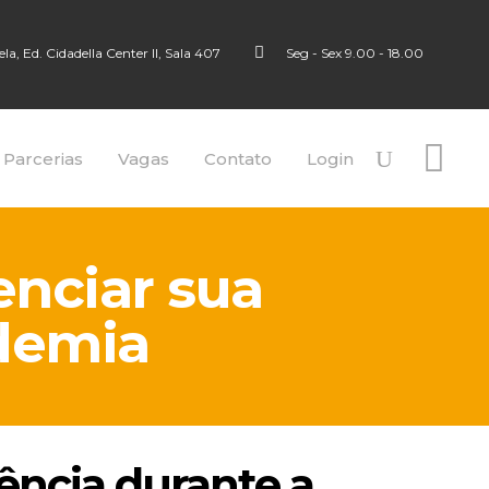
a, Ed. Cidadella Center II, Sala 407
Seg - Sex 9.00 - 18.00
 Parcerias
Vagas
Contato
Login
nciar sua
demia
ncia durante a