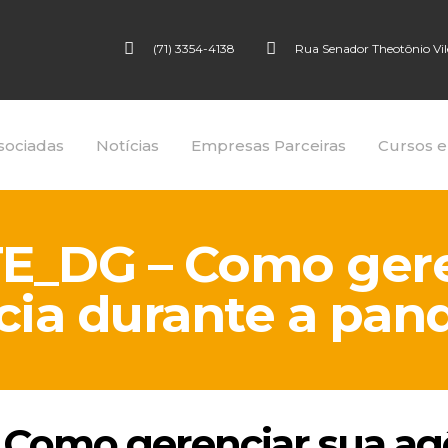
(71) 3354-4138
Rua Senador Theotônio Vilel
sociadas
Notícias
Empresas Parceiras
Cursos e
E_DG – Como gere
cia durante a pan
Como gerenciar sua agê