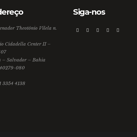
dereço
Siga-nos
enador Theotônio Vilela n.
io Cidadella Center II –
407
s – Salvador – Bahia
 40279-080
71 3354 4138