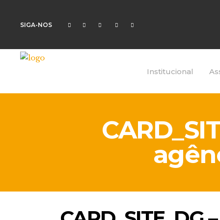
SIGA-NOS
Institucional
As
CARD_SIT
agên
CARD_SITE_DG – 