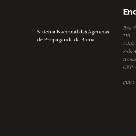
En
Rua S
Sistema Nacional das Agências
110
de Propaganda da Bahia
Edifíc
Sala 
Brota
CEP:
(55) 