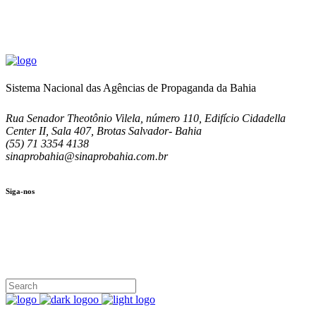
Sistema Nacional das Agências de Propaganda da Bahia
Rua Senador Theotônio Vilela, número 110, Edifício Cidadella
Center II, Sala 407, Brotas Salvador- Bahia
(55) 71 3354 4138
sinaprobahia@sinaprobahia.com.br
Siga-nos
SIGA-NOS
(71) 3354-4138
Rua Senador Theotônio Vilela, Ed. Cidadella Center II, Sala 407
Seg - Sex 9.00 - 18.00