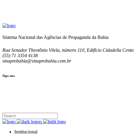
Sistema Nacional das Agências de Propaganda da Bahia
Rua Senador Theotônio Vilela, número 110, Edifício Cidadella Center
(55) 71 3354 4138
sinaprobahia@sinaprobahia.com.br
Siga-nos
SIGA-NOS
(71) 3354-4138
Rua Senador Theotônio Vilela, Ed. Cidadella Center II, Sala 407
Seg - Sex 9.00 - 18.00
Institucional