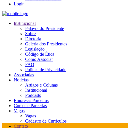
Login
Institucional
Palavra do Presidente
Sobre
Diretoria
Galeria dos Presidentes
Legislação
Código de Ética
Como Associar
FAQ
Política de Privacidade
Associadas
Notícias
Artigos e Colunas
Institucional
Podcasts
Empresas Parceiras
Cursos e Parcerias
Vagas
Vagas
Cadastro de Currículos
Contato