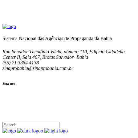
Sistema Nacional das Agências de Propaganda da Bahia
Rua Senador Theotônio Vilela, número 110, Edifício Cidadella
Center II, Sala 407, Brotas Salvador- Bahia
(55) 71 3354 4138
sinaprobahia@sinaprobahia.com.br
Siga-nos
SIGA-NOS
(71) 3354-4138
Rua Senador Theotônio Vilela, Ed. Cidadella Center II, Sala 407
Seg - Sex 9.00 - 18.00