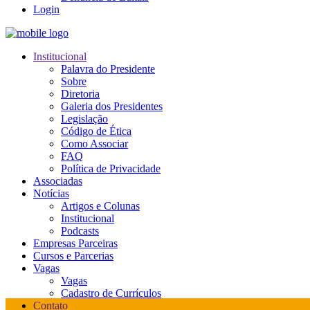
Login
Institucional
Palavra do Presidente
Sobre
Diretoria
Galeria dos Presidentes
Legislação
Código de Ética
Como Associar
FAQ
Política de Privacidade
Associadas
Notícias
Artigos e Colunas
Institucional
Podcasts
Empresas Parceiras
Cursos e Parcerias
Vagas
Vagas
Cadastro de Currículos
Contato