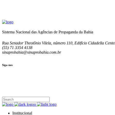
Sistema Nacional das Agências de Propaganda da Bahia
Rua Senador Theotônio Vilela, número 110, Edifício Cidadella Center
(55) 71 3354 4138
sinaprobahia@sinaprobahia.com.br
Siga-nos
SIGA-NOS
(71) 3354-4138
Rua Senador Theotônio Vilela, Ed. Cidadella Center II, Sala 407
Seg - Sex 9.00 - 18.00
Institucional