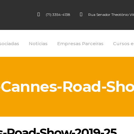
(71) 3354-4138
Rua Senador Theotônio Vilel
sociadas
Notícias
Empresas Parceiras
Cursos e
Cannes-Road-Sho
-Road-Show-2019-25