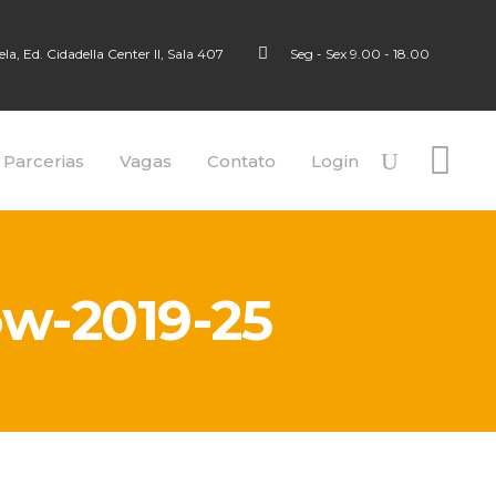
a, Ed. Cidadella Center II, Sala 407
Seg - Sex 9.00 - 18.00
 Parcerias
Vagas
Contato
Login
w-2019-25