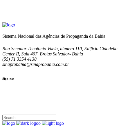
Sistema Nacional das Agências de Propaganda da Bahia
Rua Senador Theotônio Vilela, número 110, Edifício Cidadella
Center II, Sala 407, Brotas Salvador- Bahia
(55) 71 3354 4138
sinaprobahia@sinaprobahia.com.br
Siga-nos
SIGA-NOS
(71) 3354-4138
Rua Senador Theotônio Vilela, Ed. Cidadella Center II, Sala 407
Seg - Sex 9.00 - 18.00