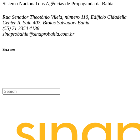
Sistema Nacional das Agências de Propaganda da Bahia
Rua Senador Theotônio Vilela, número 110, Edifício Cidadella
Center II, Sala 407, Brotas Salvador- Bahia
(55) 71 3354 4138
sinaprobahia@sinaprobahia.com.br
Siga-nos
SIGA-NOS
(71) 3354-4138
Rua Senador Theotônio Vilela, Ed. Cidadella Center II, Sala 407
Seg - Sex 9.00 - 18.00