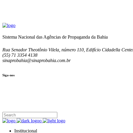
Sistema Nacional das Agências de Propaganda da Bahia
Rua Senador Theotônio Vilela, número 110, Edifício Cidadella Center
(55) 71 3354 4138
sinaprobahia@sinaprobahia.com.br
Siga-nos
SIGA-NOS
(71) 3354-4138
Rua Senador Theotônio Vilela, Ed. Cidadella Center II, Sala 407
Seg - Sex 9.00 - 18.00
Institucional