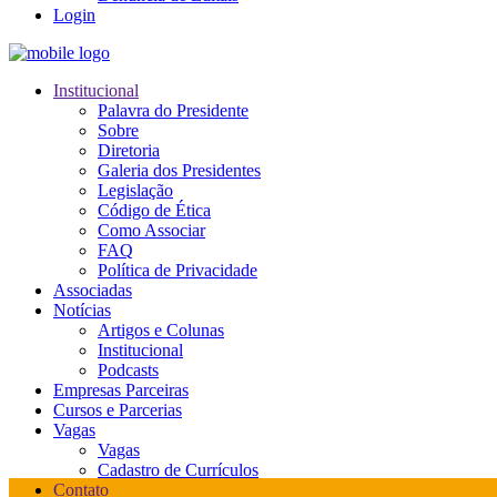
Login
Institucional
Palavra do Presidente
Sobre
Diretoria
Galeria dos Presidentes
Legislação
Código de Ética
Como Associar
FAQ
Política de Privacidade
Associadas
Notícias
Artigos e Colunas
Institucional
Podcasts
Empresas Parceiras
Cursos e Parcerias
Vagas
Vagas
Cadastro de Currículos
Contato