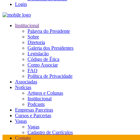
Login
Institucional
Palavra do Presidente
Sobre
Diretoria
Galeria dos Presidentes
Legislação
Código de Ética
Como Associar
FAQ
Política de Privacidade
Associadas
Notícias
Artigos e Colunas
Institucional
Podcasts
Empresas Parceiras
Cursos e Parcerias
Vagas
Vagas
Cadastro de Currículos
Contato