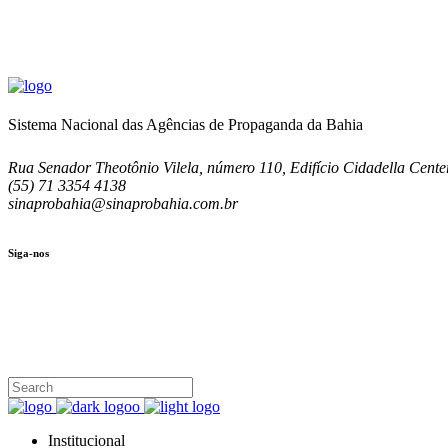
Sistema Nacional das Agências de Propaganda da Bahia
Rua Senador Theotônio Vilela, número 110, Edifício Cidadella Center
(55) 71 3354 4138
sinaprobahia@sinaprobahia.com.br
Siga-nos
SIGA-NOS
(71) 3354-4138
Rua Senador Theotônio Vilela, Ed. Cidadella Center II, Sala 407
Seg - Sex 9.00 - 18.00
Institucional