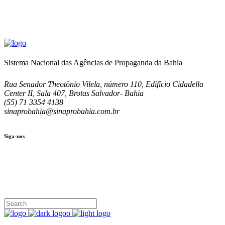
Sistema Nacional das Agências de Propaganda da Bahia
Rua Senador Theotônio Vilela, número 110, Edifício Cidadella
Center II, Sala 407, Brotas Salvador- Bahia
(55) 71 3354 4138
sinaprobahia@sinaprobahia.com.br
Siga-nos
SIGA-NOS
(71) 3354-4138
Rua Senador Theotônio Vilela, Ed. Cidadella Center II, Sala 407
Seg - Sex 9.00 - 18.00