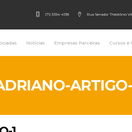
(71) 3354-4138
Rua Senador Theotônio Vilel
ociadas
Notícias
Empresas Parceiras
Cursos e 
ADRIANO-ARTIGO-
O-1