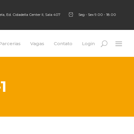
a, Ed. Cidadella Center II, Sala 407
Seg - Sex 9.00 - 18.00
Parcerias
Vagas
Contato
Login
1