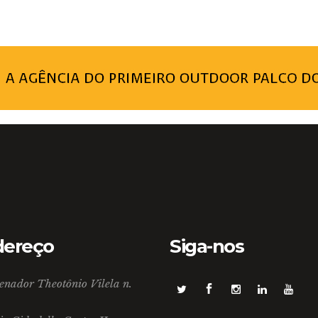
dereço
Siga-nos
enador Theotônio Vilela n.