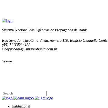
Sistema Nacional das Agências de Propaganda da Bahia
Rua Senador Theotônio Vilela, número 110, Edifício Cidadella Center
(55) 71 3354 4138
sinaprobahia@sinaprobahia.com.br
Siga-nos
SIGA-NOS
(71) 3354-4138
Rua Senador Theotônio Vilela, Ed. Cidadella Center II, Sala 407
Seg - Sex 9.00 - 18.00
Institucional