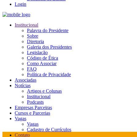
Login
Institucional
Palavra do Presidente
Sobre
Diretoria
Galeria dos Presidentes
Legislação
Código de Ética
Como Associar
FAQ
Política de Privacidade
Associadas
Notícias
Artigos e Colunas
Institucional
Podcasts
Empresas Parceiras
Cursos e Parcerias
Vagas
Vagas
Cadastro de Currículos
Contato