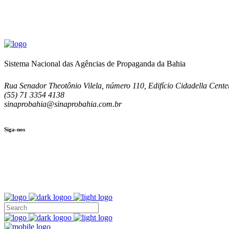
Sistema Nacional das Agências de Propaganda da Bahia
Rua Senador Theotônio Vilela, número 110, Edifício Cidadella Center
(55) 71 3354 4138
sinaprobahia@sinaprobahia.com.br
Siga-nos
SIGA-NOS
(71) 3354-4138
Rua Senador Theotônio Vilela, Ed. Cidadella Center II, Sala 407
Seg - Sex 9.00 - 18.00