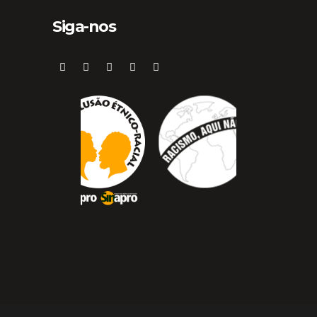
Siga-nos