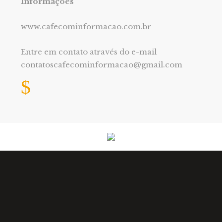
Informações
www.cafecominformacao.com.br
Entre em contato através do e-mail
contatoscafecominformacao@gmail.com