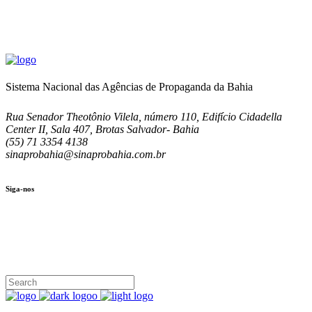
Sistema Nacional das Agências de Propaganda da Bahia
Rua Senador Theotônio Vilela, número 110, Edifício Cidadella
Center II, Sala 407, Brotas Salvador- Bahia
(55) 71 3354 4138
sinaprobahia@sinaprobahia.com.br
Siga-nos
SIGA-NOS
(71) 3354-4138
Rua Senador Theotônio Vilela, Ed. Cidadella Center II, Sala 407
Seg - Sex 9.00 - 18.00