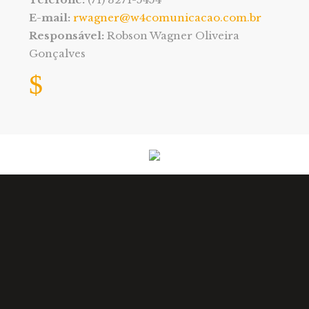
E-mail:
rwagner@w4comunicacao.com.br
Responsável:
Robson Wagner Oliveira
Gonçalves