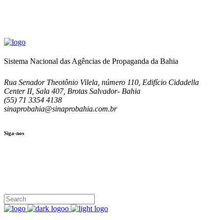
Sistema Nacional das Agências de Propaganda da Bahia
Rua Senador Theotônio Vilela, número 110, Edifício Cidadella
Center II, Sala 407, Brotas Salvador- Bahia
(55) 71 3354 4138
sinaprobahia@sinaprobahia.com.br
Siga-nos
SIGA-NOS
(71) 3354-4138
Rua Senador Theotônio Vilela, Ed. Cidadella Center II, Sala 407
Seg - Sex 9.00 - 18.00