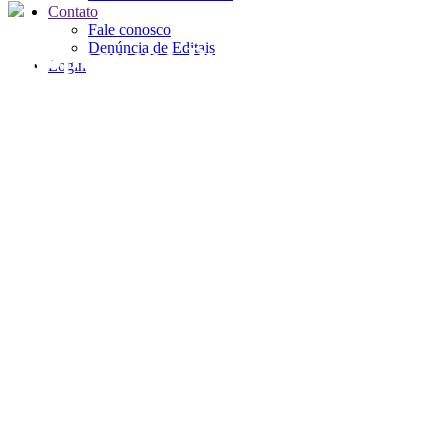
Contato
Fale conosco
Denúncia de Editais
Filópequeno Publicidade
Login