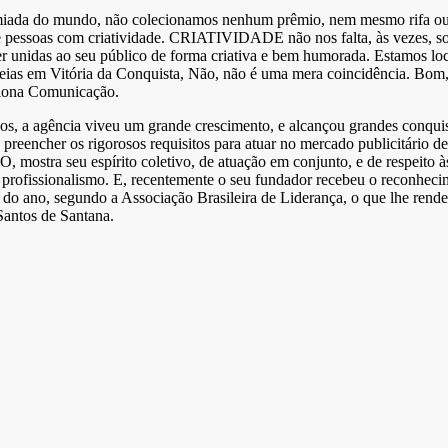
iada do mundo, não colecionamos nenhum prêmio, nem mesmo rifa ou 
e pessoas com criatividade. CRIATIVIDADE não nos falta, às vezes, so
r unidas ao seu público de forma criativa e bem humorada. Estamos lo
eias em Vitória da Conquista, Não, não é uma mera coincidência. Bo
elona Comunicação.
os, a agência viveu um grande crescimento, e alcançou grandes conquist
reencher os rigorosos requisitos para atuar no mercado publicitário d
mostra seu espírito coletivo, de atuação em conjunto, e de respeito às
rofissionalismo. E, recentemente o seu fundador recebeu o reconhecim
s do ano, segundo a Associação Brasileira de Liderança, o que lhe rend
antos de Santana.