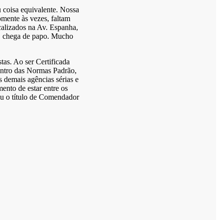
coisa equivalente. Nossa
mente às vezes, faltam
calizados na Av. Espanha,
m, chega de papo. Mucho
as. Ao ser Certificada
entro das Normas Padrão,
 demais agências sérias e
ento de estar entre os
eu o título de Comendador