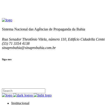
Sistema Nacional das Agências de Propaganda da Bahia
Rua Senador Theotônio Vilela, número 110, Edifício Cidadella Center
(55) 71 3354 4138
sinaprobahia@sinaprobahia.com.br
Siga-nos
SIGA-NOS
(71) 3354-4138
Rua Senador Theotônio Vilela, Ed. Cidadella Center II, Sala 407
Seg - Sex 9.00 - 18.00
Institucional