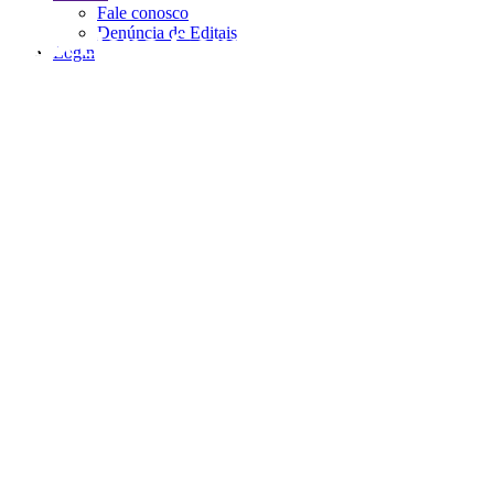
Fale conosco
Denúncia de Editais
Barcelona Comunicação
Login