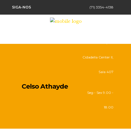
SIGA-NOS
(71) 3354-4138
Rua Senador
Theotônio Vilela, Ed.
Cidadella Center II,
Sala 407
Celso Athayde
Seg - Sex 9.00 -
18.00