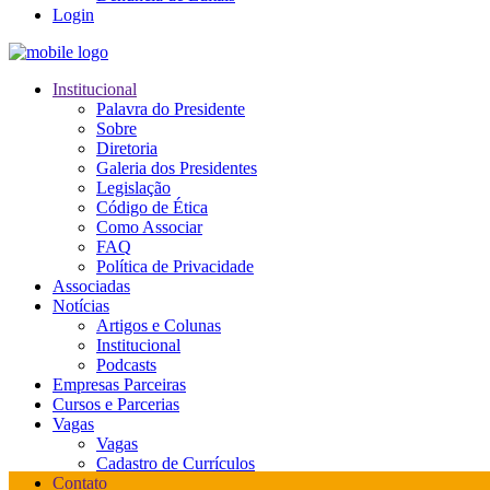
Login
Institucional
Palavra do Presidente
Sobre
Diretoria
Galeria dos Presidentes
Legislação
Código de Ética
Como Associar
FAQ
Política de Privacidade
Associadas
Notícias
Artigos e Colunas
Institucional
Podcasts
Empresas Parceiras
Cursos e Parcerias
Vagas
Vagas
Cadastro de Currículos
Contato