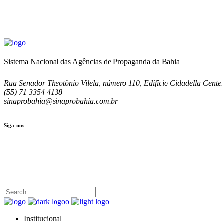
Sistema Nacional das Agências de Propaganda da Bahia
Rua Senador Theotônio Vilela, número 110, Edifício Cidadella Center
(55) 71 3354 4138
sinaprobahia@sinaprobahia.com.br
Siga-nos
SIGA-NOS
(71) 3354-4138
Rua Senador Theotônio Vilela, Ed. Cidadella Center II, Sala 407
Seg - Sex 9.00 - 18.00
Institucional