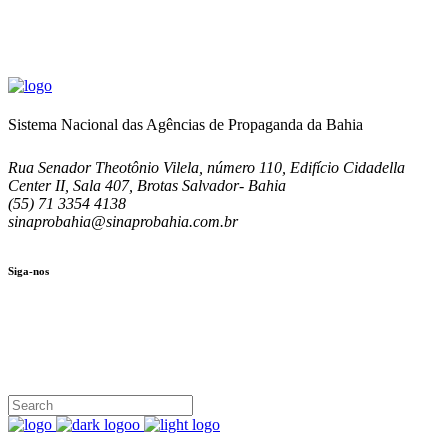
Sistema Nacional das Agências de Propaganda da Bahia
Rua Senador Theotônio Vilela, número 110, Edifício Cidadella
Center II, Sala 407, Brotas Salvador- Bahia
(55) 71 3354 4138
sinaprobahia@sinaprobahia.com.br
Siga-nos
SIGA-NOS
(71) 3354-4138
Rua Senador Theotônio Vilela, Ed. Cidadella Center II, Sala 407
Seg - Sex 9.00 - 18.00