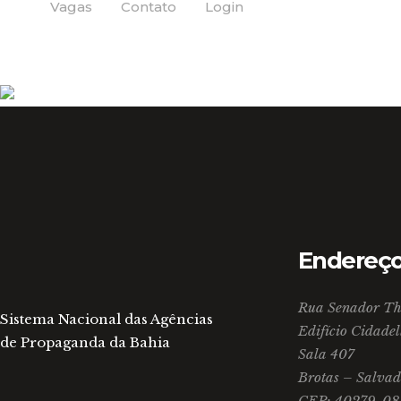
Vagas
Contato
Login
Endereç
Rua Senador The
Sistema Nacional das Agências
Edifício Cidadel
de Propaganda da Bahia
Sala 407
Brotas – Salvad
CEP: 40279-08