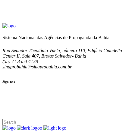
Sistema Nacional das Agências de Propaganda da Bahia
Rua Senador Theotônio Vilela, número 110, Edifício Cidadella
Center II, Sala 407, Brotas Salvador- Bahia
(55) 71 3354 4138
sinaprobahia@sinaprobahia.com.br
Siga-nos
SIGA-NOS
(71) 3354-4138
Rua Senador Theotônio Vilela, Ed. Cidadella Center II, Sala 407
Seg - Sex 9.00 - 18.00