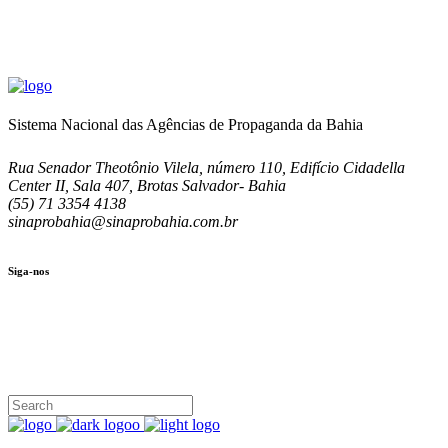
Sistema Nacional das Agências de Propaganda da Bahia
Rua Senador Theotônio Vilela, número 110, Edifício Cidadella
Center II, Sala 407, Brotas Salvador- Bahia
(55) 71 3354 4138
sinaprobahia@sinaprobahia.com.br
Siga-nos
SIGA-NOS
(71) 3354-4138
Rua Senador Theotônio Vilela, Ed. Cidadella Center II, Sala 407
Seg - Sex 9.00 - 18.00