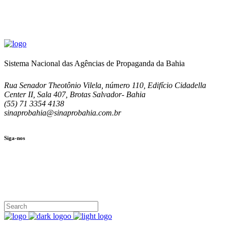
Sistema Nacional das Agências de Propaganda da Bahia
Rua Senador Theotônio Vilela, número 110, Edifício Cidadella
Center II, Sala 407, Brotas Salvador- Bahia
(55) 71 3354 4138
sinaprobahia@sinaprobahia.com.br
Siga-nos
SIGA-NOS
(71) 3354-4138
Rua Senador Theotônio Vilela, Ed. Cidadella Center II, Sala 407
Seg - Sex 9.00 - 18.00