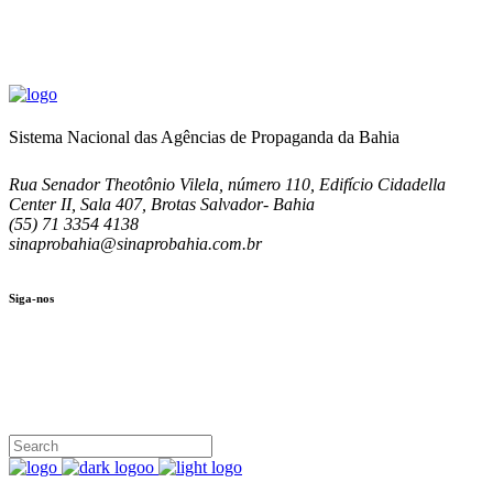
Sistema Nacional das Agências de Propaganda da Bahia
Rua Senador Theotônio Vilela, número 110, Edifício Cidadella
Center II, Sala 407, Brotas Salvador- Bahia
(55) 71 3354 4138
sinaprobahia@sinaprobahia.com.br
Siga-nos
SIGA-NOS
(71) 3354-4138
Rua Senador Theotônio Vilela, Ed. Cidadella Center II, Sala 407
Seg - Sex 9.00 - 18.00