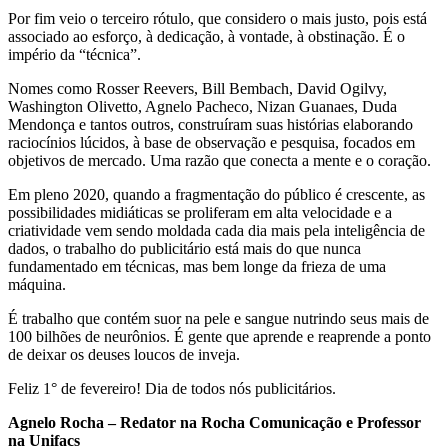
Por fim veio o terceiro rótulo, que considero o mais justo, pois está
associado ao esforço, à dedicação, à vontade, à obstinação. É o
império da “técnica”.
Nomes como Rosser Reevers, Bill Bembach, David Ogilvy,
Washington Olivetto, Agnelo Pacheco, Nizan Guanaes, Duda
Mendonça e tantos outros, construíram suas histórias elaborando
raciocínios lúcidos, à base de observação e pesquisa, focados em
objetivos de mercado. Uma razão que conecta a mente e o coração.
Em pleno 2020, quando a fragmentação do público é crescente, as
possibilidades midiáticas se proliferam em alta velocidade e a
criatividade vem sendo moldada cada dia mais pela inteligência de
dados, o trabalho do publicitário está mais do que nunca
fundamentado em técnicas, mas bem longe da frieza de uma
máquina.
É trabalho que contém suor na pele e sangue nutrindo seus mais de
100 bilhões de neurônios. É gente que aprende e reaprende a ponto
de deixar os deuses loucos de inveja.
Feliz 1° de fevereiro! Dia de todos nós publicitários.
Agnelo Rocha – Redator na Rocha Comunicação e Professor
na Unifacs