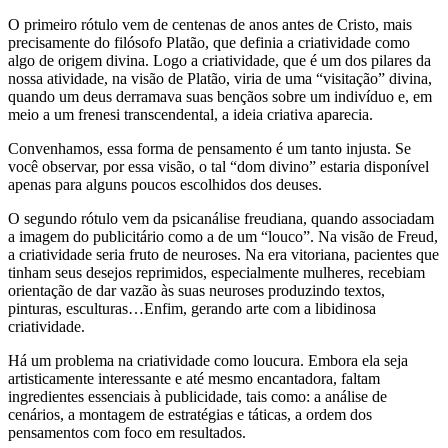
O primeiro rótulo vem de centenas de anos antes de Cristo, mais
precisamente do filósofo Platão, que definia a criatividade como
algo de origem divina. Logo a criatividade, que é um dos pilares da
nossa atividade, na visão de Platão, viria de uma “visitação” divina,
quando um deus derramava suas bençãos sobre um indivíduo e, em
meio a um frenesi transcendental, a ideia criativa aparecia.
Convenhamos, essa forma de pensamento é um tanto injusta. Se
você observar, por essa visão, o tal “dom divino” estaria disponível
apenas para alguns poucos escolhidos dos deuses.
O segundo rótulo vem da psicanálise freudiana, quando associadam
a imagem do publicitário como a de um “louco”. Na visão de Freud,
a criatividade seria fruto de neuroses. Na era vitoriana, pacientes que
tinham seus desejos reprimidos, especialmente mulheres, recebiam
orientação de dar vazão às suas neuroses produzindo textos,
pinturas, esculturas…Enfim, gerando arte com a libidinosa
criatividade.
Há um problema na criatividade como loucura. Embora ela seja
artisticamente interessante e até mesmo encantadora, faltam
ingredientes essenciais à publicidade, tais como: a análise de
cenários, a montagem de estratégias e táticas, a ordem dos
pensamentos com foco em resultados.