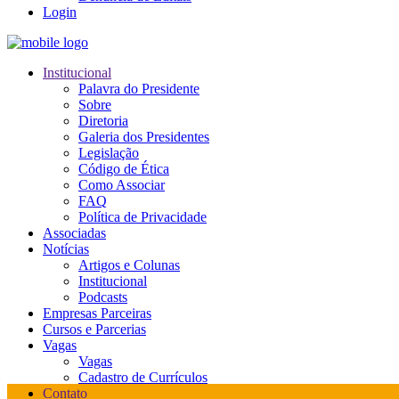
Login
Institucional
Palavra do Presidente
Sobre
Diretoria
Galeria dos Presidentes
Legislação
Código de Ética
Como Associar
FAQ
Política de Privacidade
Associadas
Notícias
Artigos e Colunas
Institucional
Podcasts
Empresas Parceiras
Cursos e Parcerias
Vagas
Vagas
Cadastro de Currículos
Contato