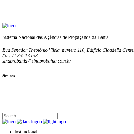
Sistema Nacional das Agências de Propaganda da Bahia
Rua Senador Theotônio Vilela, número 110, Edifício Cidadella Center
(55) 71 3354 4138
sinaprobahia@sinaprobahia.com.br
Siga-nos
SIGA-NOS
(71) 3354-4138
Rua Senador Theotônio Vilela, Ed. Cidadella Center II, Sala 407
Seg - Sex 9.00 - 18.00
Institucional