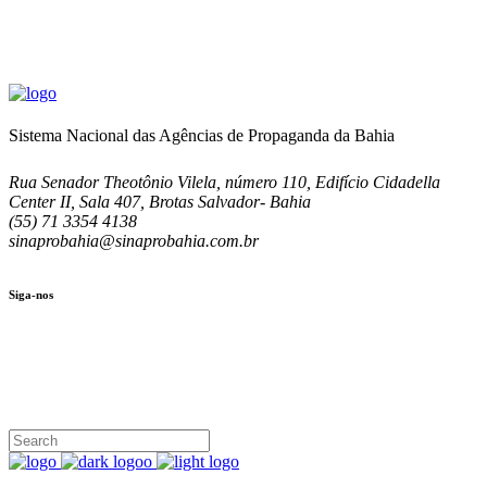
Sistema Nacional das Agências de Propaganda da Bahia
Rua Senador Theotônio Vilela, número 110, Edifício Cidadella
Center II, Sala 407, Brotas Salvador- Bahia
(55) 71 3354 4138
sinaprobahia@sinaprobahia.com.br
Siga-nos
SIGA-NOS
(71) 3354-4138
Rua Senador Theotônio Vilela, Ed. Cidadella Center II, Sala 407
Seg - Sex 9.00 - 18.00