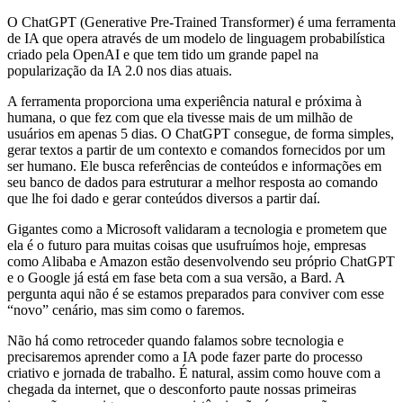
O ChatGPT (Generative Pre-Trained Transformer) é uma ferramenta
de IA que opera através de um modelo de linguagem probabilística
criado pela OpenAI e que tem tido um grande papel na
popularização da IA 2.0 nos dias atuais.
A ferramenta proporciona uma experiência natural e próxima à
humana, o que fez com que ela tivesse mais de um milhão de
usuários em apenas 5 dias. O ChatGPT consegue, de forma simples,
gerar textos a partir de um contexto e comandos fornecidos por um
ser humano. Ele busca referências de conteúdos e informações em
seu banco de dados para estruturar a melhor resposta ao comando
que lhe foi dado e gerar conteúdos diversos a partir daí.
Gigantes como a Microsoft validaram a tecnologia e prometem que
ela é o futuro para muitas coisas que usufruímos hoje, empresas
como Alibaba e Amazon estão desenvolvendo seu próprio ChatGPT
e o Google já está em fase beta com a sua versão, a Bard. A
pergunta aqui não é se estamos preparados para conviver com esse
“novo” cenário, mas sim como o faremos.
Não há como retroceder quando falamos sobre tecnologia e
precisaremos aprender como a IA pode fazer parte do processo
criativo e jornada de trabalho. É natural, assim como houve com a
chegada da internet, que o desconforto paute nossas primeiras