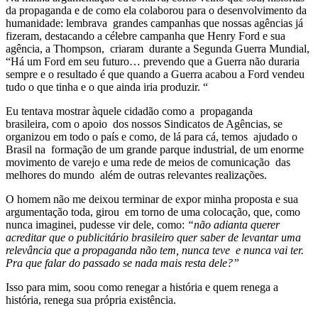
da propaganda e de como ela colaborou para o desenvolvimento da
humanidade: lembrava grandes campanhas que nossas agências já
fizeram, destacando a célebre campanha que Henry Ford e sua
agência, a Thompson, criaram durante a Segunda Guerra Mundial,
“Há um Ford em seu futuro… prevendo que a Guerra não duraria
sempre e o resultado é que quando a Guerra acabou a Ford vendeu
tudo o que tinha e o que ainda iria produzir. “
Eu tentava mostrar àquele cidadão como a propaganda
brasileira, com o apoio dos nossos Sindicatos de Agências, se
organizou em todo o país e como, de lá para cá, temos ajudado o
Brasil na formação de um grande parque industrial, de um enorme
movimento de varejo e uma rede de meios de comunicação das
melhores do mundo além de outras relevantes realizações.
O homem não me deixou terminar de expor minha proposta e sua
argumentação toda, girou em torno de uma colocação, que, como
nunca imaginei, pudesse vir dele, como:
“não adianta querer
acreditar que o publicitário brasileiro quer saber de levantar uma
relevância que a propaganda não tem, nunca teve e nunca vai ter.
Pra que falar do passado se nada mais resta dele?”
Isso para mim, soou como renegar a história e quem renega a
história, renega sua própria existência.