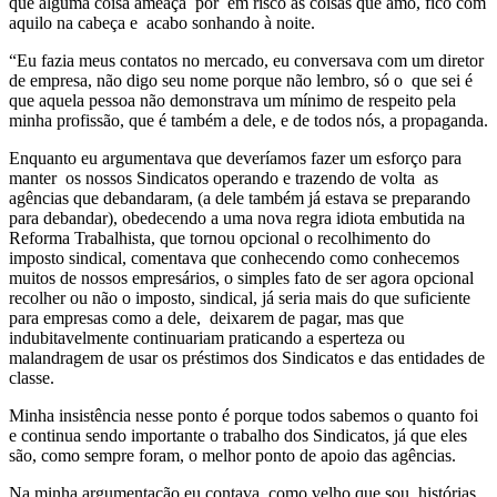
que alguma coisa ameaça por em risco as coisas que amo, fico com
aquilo na cabeça e acabo sonhando à noite.
“Eu fazia meus contatos no mercado, eu conversava com um diretor
de empresa, não digo seu nome porque não lembro, só o que sei é
que aquela pessoa não demonstrava um mínimo de respeito pela
minha profissão, que é também a dele, e de todos nós, a propaganda.
Enquanto eu argumentava que deveríamos fazer um esforço para
manter os nossos Sindicatos operando e trazendo de volta as
agências que debandaram, (a dele também já estava se preparando
para debandar), obedecendo a uma nova regra idiota embutida na
Reforma Trabalhista, que tornou opcional o recolhimento do
imposto sindical, comentava que conhecendo como conhecemos
muitos de nossos empresários, o simples fato de ser agora opcional
recolher ou não o imposto, sindical, já seria mais do que suficiente
para empresas como a dele, deixarem de pagar, mas que
indubitavelmente continuariam praticando a esperteza ou
malandragem de usar os préstimos dos Sindicatos e das entidades de
classe.
Minha insistência nesse ponto é porque todos sabemos o quanto foi
e continua sendo importante o trabalho dos Sindicatos, já que eles
são, como sempre foram, o melhor ponto de apoio das agências.
Na minha argumentação eu contava, como velho que sou, histórias