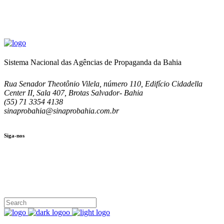
Sistema Nacional das Agências de Propaganda da Bahia
Rua Senador Theotônio Vilela, número 110, Edifício Cidadella
Center II, Sala 407, Brotas Salvador- Bahia
(55) 71 3354 4138
sinaprobahia@sinaprobahia.com.br
Siga-nos
SIGA-NOS
(71) 3354-4138
Rua Senador Theotônio Vilela, Ed. Cidadella Center II, Sala 407
Seg - Sex 9.00 - 18.00